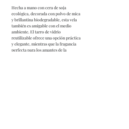
Hecha a mano con cera de soja
ecológica, decorada con polvo de mica
y brillantina biodegradable, esta vela
también es amigable con el medio
ambiente. El tarro de vidrio
reutilizable ofrece una opción práctica
y elegante, mientras que la fragancia
perfecta para los amantes de la
fantasía te acompaña durante tus
lecturas.
Características
Aroma:
Manzana roja, caramelo,
Instrucciones de uso
azúcar y vainilla.
Material:
Cera de soja ecológica y
Enciende tu vela y deja que la cera
vegana.
Precauciones
se derrita hasta el borde en el
Color y Brillo:
Tintada con
primer uso para evitar túneles.
colorantes orgánicos y decorada
Nunca dejes una vela encendida sin
Recorta la mecha a 5 mm antes de
con polvo de mica y brillantina
supervisión.