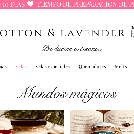
 10 DÍAS 
Productos artesanos
jas
Velas
Velas especiales
Quemadores
Melts
Mundos mágicos