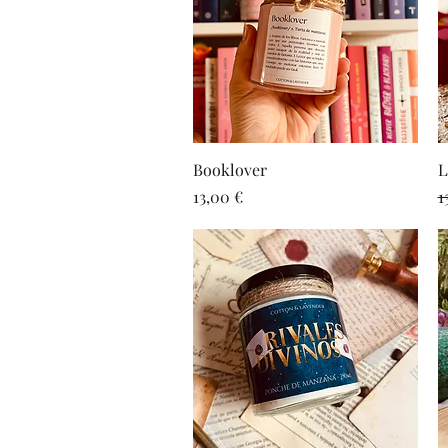
Vista rápida
Booklover
L
Precio
P
13,00 €
1