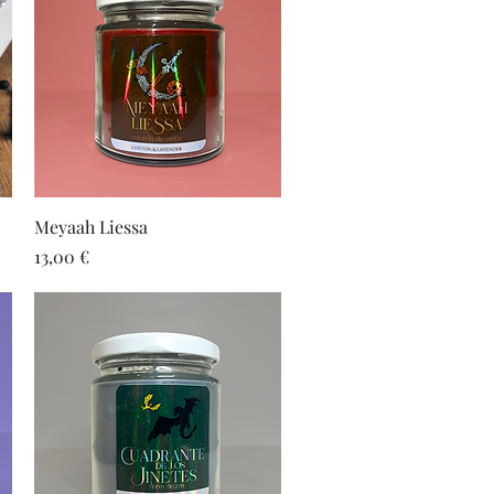
Vista rápida
Meyaah Liessa
Precio
13,00 €