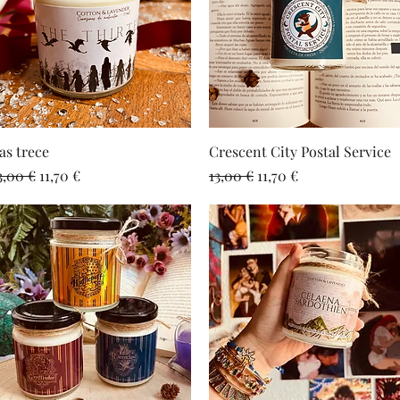
Vista rápida
Vista rápida
as trece
Crescent City Postal Service
recio
Precio de oferta
Precio
Precio de oferta
3,00 €
11,70 €
13,00 €
11,70 €