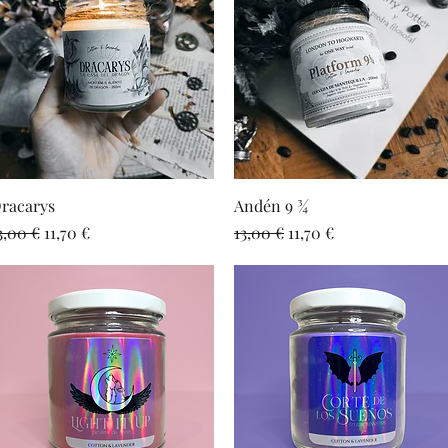
Vista rápida
Vista rápida
racarys
Andén 9 ¾
recio
Precio de oferta
Precio
Precio de oferta
3,00 €
11,70 €
13,00 €
11,70 €