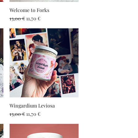
Vista rápida
Welcome to Forks
Precio
Precio de oferta
13,00 €
11,70 €
Vista rápida
Wingardium Leviosa
Precio
Precio de oferta
13,00 €
11,70 €