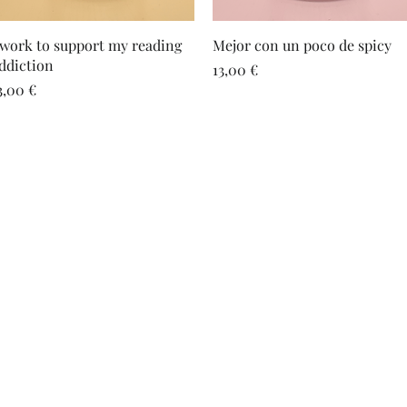
Vista rápida
Vista rápida
 work to support my reading
Mejor con un poco de spicy
ddiction
Precio
13,00 €
recio
3,00 €