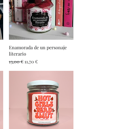
Vista rápida
Enamorada de un personaje
literario
Precio
Precio de oferta
13,00 €
11,70 €