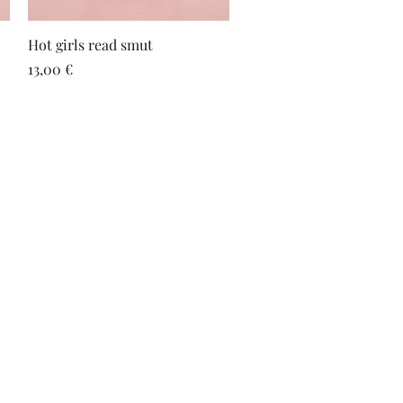
Vista rápida
Hot girls read smut
Precio
13,00 €