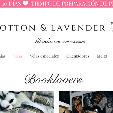
 10 DÍAS 
Productos artesanos
jas
Velas
Velas especiales
Quemadores
Melts
Booklovers