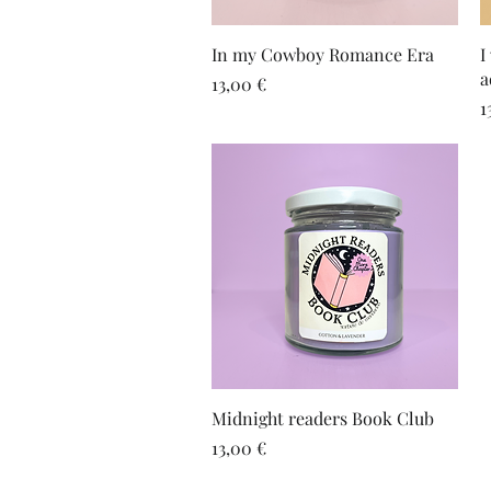
Vista rápida
In my Cowboy Romance Era
I
a
Precio
13,00 €
P
1
Vista rápida
Midnight readers Book Club
Precio
13,00 €