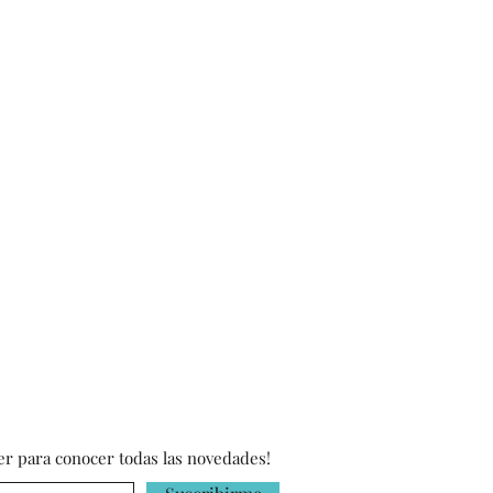
da vela es cuidadosamente
antizar calidad y originalidad.
er para conocer todas las novedades!