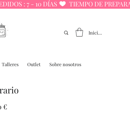
Iniciar sesión
Talleres
Outlet
Sobre nosotros
rario
io
Precio
0 €
de
oferta