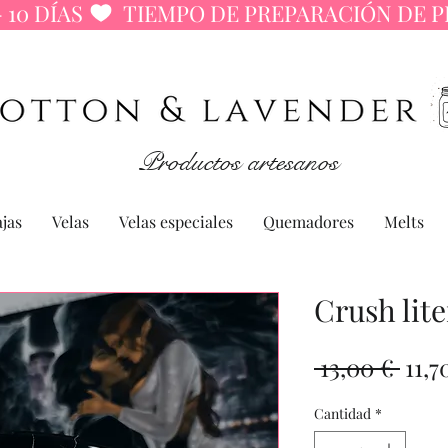
 10 DÍAS 
Productos artesanos
jas
Velas
Velas especiales
Quemadores
Melts
Crush lite
Prec
 13,00 € 
11,7
Cantidad
*