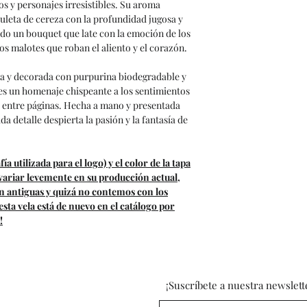
s y personajes irresistibles. Su aroma
Hecho a mano:
Ca
ruleta de cereza con la profundidad jugosa y
elaborada para gar
ndo un bouquet que late con la emoción de los
os malotes que roban el aliento y el corazón.
ca y decorada con purpurina biodegradable y
a es un homenaje chispeante a los sentimientos
e entre páginas. Hecha a mano y presentada
ada detalle despierta la pasión y la fantasía de
ía utilizada para el logo) y el color de la tapa
 variar levemente en su producción actual,
on antiguas y quizá no contemos con los
ta vela está de nuevo en el catálogo por
!
¡Suscríbete a nuestra newslett