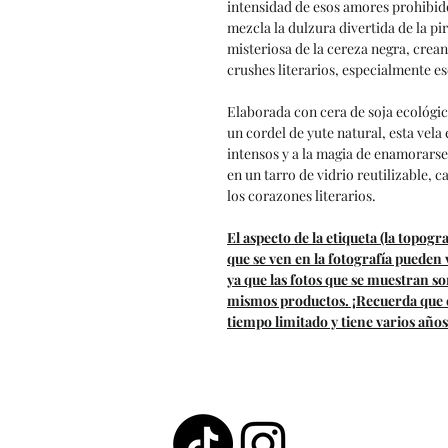
intensidad de esos amores prohibido
mezcla la dulzura divertida de la pi
misteriosa de la cereza negra, crea
crushes literarios, especialmente es
Elaborada con cera de soja ecológi
un cordel de yute natural, esta vel
intensos y a la magia de enamorars
en un tarro de vidrio reutilizable, c
los corazones literarios.
El aspecto de la etiqueta (la topograf
que se ven en la fotografía pueden
ya que las fotos que se muestran s
mismos productos. ¡Recuerda que es
tiempo limitado y tiene varios años