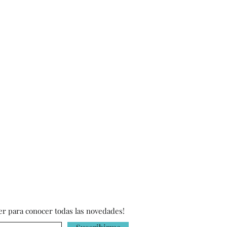
da vela es cuidadosamente
antizar calidad y originalidad.
er para conocer todas las novedades!