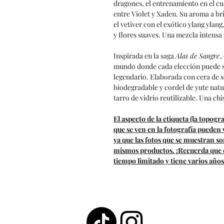
dragones, el entrenamiento en el cua
entre Violet y Xaden. Su aroma a br
el vetiver con el exótico ylang ylang
y flores suaves. Una mezcla intensa 
Inspirada en la saga
Alas de Sangre
,
mundo donde cada elección puede se
legendario. Elaborada con cera de 
biodegradable y cordel de yute natu
tarro de vidrio reutilizable. Una chi
El aspecto de la etiqueta (la topograf
que se ven en la fotografía pueden
ya que las fotos que se muestran s
mismos productos. ¡Recuerda que es
tiempo limitado y tiene varios años