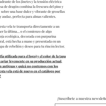
drante de los jinetes y la tensión eléctrica
Hecho a mano:
Ca
isa de dragón combina la frescura del pino y
elaborada para gar
, sobre una base dulce y vibrante de grosellas
y audaz, perfecta para almas valientes.
 esta vela te transporta directamente a un
r la última… o el comienzo de algo
soja ecológica, decorada con purpurina
ral, está hecha a mano y presentada en un
spa de rebelión y deseo para tu rincón lector.
ía utilizada para el logo) y el color de la tapa
 variar levemente en su producción actual,
on antiguas y quizá no contemos con los
ta vela está de nuevo en el catálogo por
!
¡Suscríbete a nuestra newslett