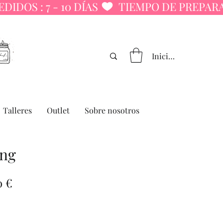
Iniciar sesión
Talleres
Outlet
Sobre nosotros
ing
io
Precio
0 €
de
oferta