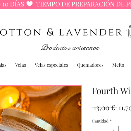
 10 DÍAS 
Productos artesanos
jas
Velas
Velas especiales
Quemadores
Melts
Fourth W
Prec
 13,00 € 
11,7
Cantidad
*