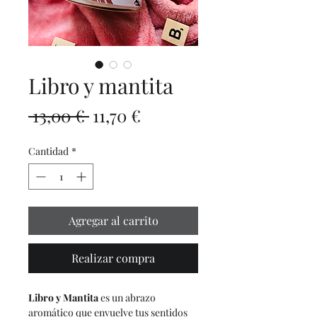
Libro y mantita
Precio
Precio
 13,00 € 
11,70 €
de
Cantidad
*
oferta
Agregar al carrito
Realizar compra
Libro y Mantita
es un abrazo
aromático que envuelve tus sentidos