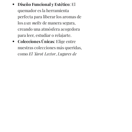
Diseño Funcional y Estético
: El
quemador es la herramienta
perfecta para liberar los aromas de
los
wax melts
de manera segura,
creando una atmósfera acogedora
para leer, estudiar o relajarte.
Colecciones Únicas
: Elige entre
nuestras colecciones más queridas,
como
El Tarot Lector
,
Lugares de
Ensueño
, y muchas más, cada una
con aromas diseñados para
inspirarte.
Características del Pack:
Incluye un quemador
elegante y
funcional.
2 paquetes de Bookish Melts
de tu
elección, cada uno con fragancias
duraderas y únicas.
Ideal para
: amantes de los libros,
coleccionistas de aromaterapia, o