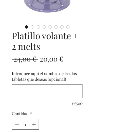
Platillo volante +
2 melts
Precio
Precio
 24,00 € 
20,00 €
de
Introduce aquí el nombre de las dos
oferta
tabletas que deseas (opcional)
0/500
Cantidad
*