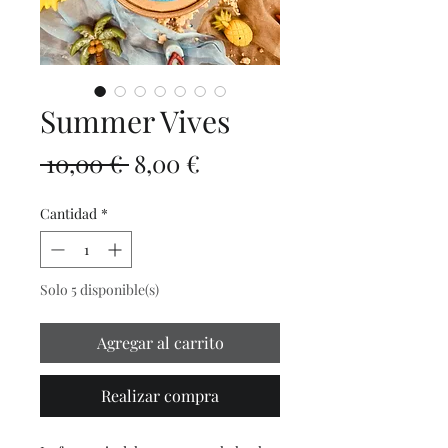
Summer Vives
Precio
Precio
 10,00 € 
8,00 €
de
Cantidad
*
oferta
Solo 5 disponible(s)
Agregar al carrito
Realizar compra