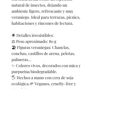
natural de insectos, dejando un
ambiente ligero, refrescante y muy
veraniego. Ideal para terrazas, picnics,
habitaciones y rincones de lectura.
🌟 Detalles irresistibles:
⚖️ Peso aproximado: 80 g
🏖️ Figuras veraniegas: Chanclas,
conchas, castillos de arena, pelotas,
palmeras...
✨ Colores vivos, decorados con mica y
purpurina biodegradable.
🖐️ Hechos a mano con cera de soja
ecológica.🌱 Veganos, cruelty-free y
sin aditivos.
Porque este verano se trata de leer,
soñar, disfrutar… y vivir sin picaduras.
🌞📖