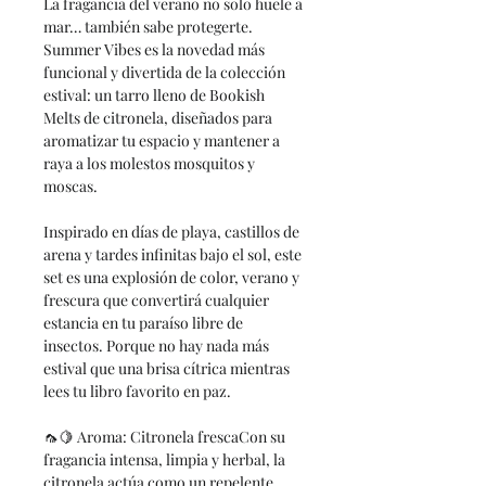
La fragancia del verano no solo huele a
mar… también sabe protegerte.
Summer Vibes es la novedad más
funcional y divertida de la colección
estival: un tarro lleno de Bookish
Melts de citronela, diseñados para
aromatizar tu espacio y mantener a
raya a los molestos mosquitos y
moscas.
Inspirado en días de playa, castillos de
arena y tardes infinitas bajo el sol, este
set es una explosión de color, verano y
frescura que convertirá cualquier
estancia en tu paraíso libre de
insectos. Porque no hay nada más
estival que una brisa cítrica mientras
lees tu libro favorito en paz.
🦟🍋 Aroma: Citronela frescaCon su
fragancia intensa, limpia y herbal, la
citronela actúa como un repelente